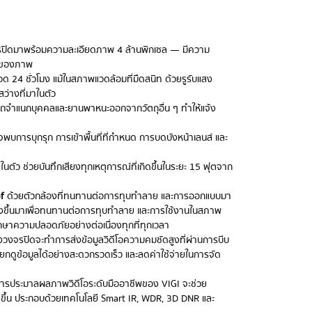
ปิดมาพร้อมความละเอียดภาพ 4 ล้านพิกเซล — มีความ
ๆ ของภาพ
 24 ชั่วโมง แม้ในสภาพแวดล้อมที่มืดสนิท ด้วยรูรับแสง
ว่างที่มาในตัว
จำแนกบุคคลและยานพาหนะออกจากวัตถุอื่น ๆ ทำให้แจ้ง
จพบการบุกรุก การเข้าพื้นที่ที่กำหนด การบดบังหน้าเลนส์ และ
นตัว ช่วยบันทึกเสียงทุกเหตุการณ์ที่เกิดขึ้นในระยะ 15 ฟุตจาก
f
ด้วยตัวกล้องที่ทนทานต่อการทุบทำลาย และการออกแบบมา
ูกสร้างขึ้นมาเพื่อทนทานต่อการทุบทำลาย และการใช้งานในสภาพ
ักษาความปลอดภัยอย่างต่อเนื่องทุกที่ทุกเวลา
ล้องวงจรปิดจะทำการส่งข้อมูลวิดีโอความคมชัดสูงที่ผ่านการบีบ
ณเรียกดูข้อมูลได้อย่างสะดวกรวดเร็ว และลดค่าใช้จ่ายในการจัด
ารประมาลผลภาพวิดีโอระดับมืออาชีพของ VIGI จะช่วย
ขึ้น ประกอบด้วยเทคโนโลยี Smart IR, WDR, 3D DNR และ