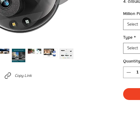
4. ดีไซน์
Million P
Select
Type
*
Select
Quantit
Copy Link