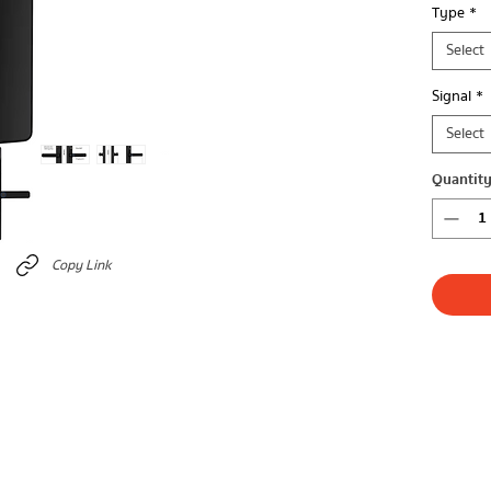
Type
*
Select
Signal
*
Select
Quantit
Copy Link