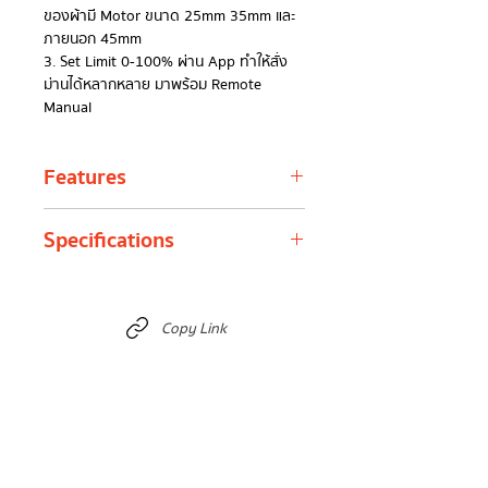
ของผ้ามี Motor ขนาด 25mm 35mm และ
ภายนอก 45mm
3. Set Limit 0-100% ผ่าน App ทำให้สั่ง
ม่านได้หลากหลาย มาพร้อม Remote
Manual
Features
Remote Control
สามารถเปิดปิดม่านผ่าน
Specifications
รีโมตหรือผ่านแอปพลิเคชั่น ทำให้การเปิดปิด
ม่านที่สูงหรือโถงสูงเป็นเรื่องง่าย เพิ่มความ
สะดวกสบายในชีวิตประจำวัน
Product model
ZM25/35/35TQ
Timing & Automation
ตั้งเวลาเปิด-ปิดม่าน
Copy Link
ล่วงหน้า เช่น เปิดรับแสงตอนเช้า สามารถใช้
Rated frequency
50/60Hz
งานร่วมกับอุปกรณ์อื่นเช่น ผูกกับเซนเซอร์
แสงเพื่อเปิดปิดม่านตามความเหมาะสม
Input voltage
100-240VAC
Quiet Operation
เสียงเบา < 32dB ไม่
รบกวนคนรอบข้าง เหมาะกับห้องนอนหรือ
Torque
2-50 Nm
พื้นที่ที่ต้องการความเงียบ
Rated power
30-200W