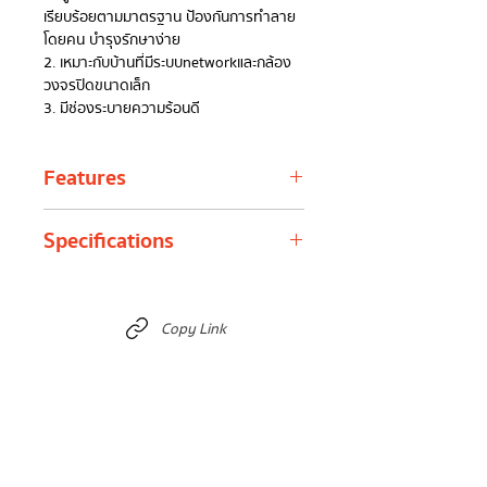
เรียบร้อยตามมาตรฐาน ป้องกันการทำลาย
โดยคน บำรุงรักษาง่าย
2. เหมาะกับบ้านที่มีระบบnetworkและกล้อง
วงจรปิดขนาดเล็ก
3. มีช่องระบายความร้อนดี
Features
ตู้แร็คมี 3 ส่วน ประกอบเข้าด้วยกันคือ ประตู
Specifications
หน้า (Front Door) ตู้ส่วนกลาง (Center
Part) และตู้ส่วนหลัง (Hinged Base Box)
โดยตู้ส่วนกลางสามารถเปิดและปิดล็อคเข้า
ประเภท
ตู้แร็คแบบแขวนผนัง (Wall
กับตู้ส่วนหลังได้ด้วยลูกกลิ้งพิเศษ
อุปกรณ์
Rack)
Copy Link
ประตูหน้า (Front Door) ส่วนกลางเป็นเป็นก
ระจกนิรภัย มีกุญแจล็อคแบบ Swing Handle
รองรับ
พัดลมระบายอากาศขนาด
Lock ประตูสามารถเปิดได้กว้าง 180 องศา
การติด
4" ได้ 1-2 ตัว, รางปลั๊ก
และสามารถย้ายชุดยึดเพื่อเปลี่ยนทิศทางการ
ตั้ง
ไฟ, ถาดวางอุปกรณ์, และ
เปิดปิดเป็นด้านซ้ายหรือขวาได้
แผงจัดสาย 6U กว้าง 60
ตู้ส่วนกลาง (Center Part) ฝาด้านข้าง
x ลึก 40 X สูง 37 ซม.
สามารถถอดเข้าออกได้โดยใช้สไลด์ล็อคและ