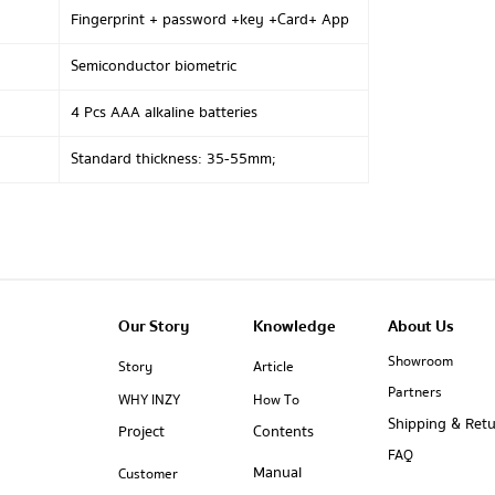
Fingerprint + password +key +Card+ App
Semiconductor biometric
4 Pcs AAA alkaline batteries
Standard thickness: 35-55mm;
Our Story
Knowledge
About Us
Showroom
Story
Article
Partners
WHY INZY
How To
Shipping & Ret
Project
Contents
FAQ
Manual
Customer