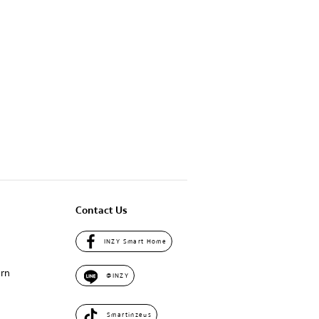
Contact Us
INZY Smart Home
urn
@INZY
Smartinzeus