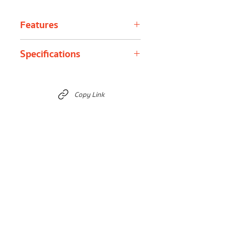
Features
Glass Break Vibration Detect
ตรวจสอบ
Specifications
การสั่นสะเทือน เช่น การทุบกระจก
Easy to Install
ติดตั้งง่าย ส่งสัญญาณ
ด้วยระบบไร้สาย
Battery
23A12V×1
433 MHz Frequency
ใช้คลื่นความถี่ 433
specification
Copy Link
MHz ประหยัดพลังงาน และส่งสัญญาณได้
ไกล
Working
≤20mA
Hidden SOS
ใช้เซนเซอร์เป็นตัว SOS
current
button ได้
Work with H5 Panel
ใช้งานร่วมกับหน้าจอ
Standby
≤5MA
ระบบกันขโมย H5
current
Wireless
433.92 MHZ
parameters
Relative
< 95% (no
humidity
condensation)