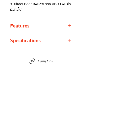
3. เมื่อกด Door Bell สามารถ VDO Call เข้า
มือถือได้
Features
ล็อคเชื่อมต่อผ่าน Zigbee หรือ WiFi ทำให้
Specifications
สามารถควบคุมได้จากระยะไกลผ่านแอป.
ระบบนี้ช่วยให้การเชื่อมต่อมีความเสถียรและ
ประหยัดพลังงาน.:
Lock
238mm(H) *
วัสดุอะลูมิเนียมอัลลอย IP55 ที่มีความแข็ง
Dimension
76mm(w) *
Copy Link
แรงและทนทาน. วัสดุนี้ให้ความทนทานในระยะ
26mm(T)
ยาวและช่วยป้องกันการสึกหรอ. กันน้ำกันฝุ่น:
รองรับ ประเภทมอร์ติส หลากหลาย เช่น
Matterial
IML + Steel
4585, 8085, 6085, 5572, และ 6068.
ทำให้เหมาะสำหรับการติดตั้งในประตูที่มีรูป
Battery
10 Months Battery
แบบมอร์ติสต่าง ๆ.:
Life
ล็อคเปิดได้หลายวิธี: Bluetooth, สแกนหน้า,
ลายนิ้วมือ, รหัสผ่าน, บัตร IC, แอปพลิเคชัน,
Working
7.4(Rechargeable
หรือ กุญแจ. ฟีเจอร์นี้ให้ความสะดวกและ
Voltage
Lithium Battery)
ความปลอดภัยตามความต้องการของผู้ใช้.: