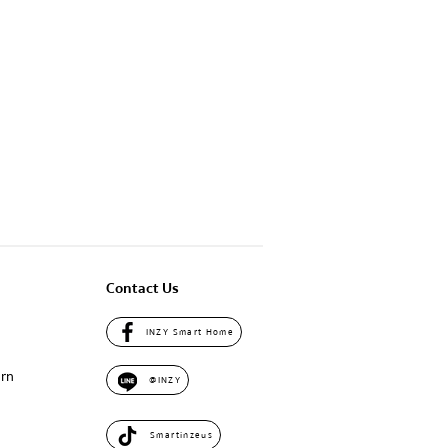
Contact Us
INZY Smart Home
urn
@INZY
Smartinzeus