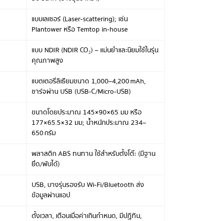
แบบเลเซอร์ (Laser-scattering); เช่น
Plantower หรือ Temtop in-house
แบบ NDIR (NDIR CO₂) – แม่นยำและนิยมใช้ในรุ่น
คุณภาพสูง
แบตเตอรี่ลิเธียมขนาด 1,000–4,200 mAh,
ชาร์จผ่าน USB (USB-C/Micro-USB)
ขนาดโดยประมาณ 145×90×65 มม หรือ
177×65.5×32 มม; น้ำหนักประมาณ 234–
650 กรัม
พลาสติก ABS ทนทาน ใช้สำหรับตั้งโต๊ะ (มีฐาน
ยึด/พับได้)
USB, บางรุ่นรองรับ Wi‑Fi/Bluetooth ส่ง
ข้อมูลผ่านแอป
ตั้งเวลา, เตือนเมื่อค่าเกินกำหนด, มีปฏิทิน,