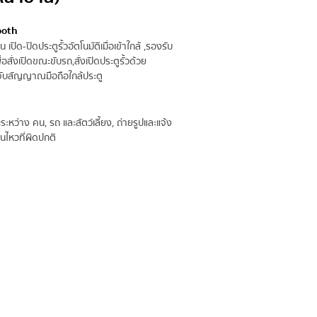
ooth
ปิด-ปิดประตูรั้วอัตโนมัติเมื่อเข้าใกล้ ,
รองรับ
อสั่งเปิดขณะขับรถ,
สั่งเปิดประตูรั้วด้วย
จับสัญญาณมือถือใกล้ประตู
หว่าง คน, รถ และสัตว์เลี้ยง, ถ่ายรูปและแจ้ง
อนไหวที่ผิดปกติ