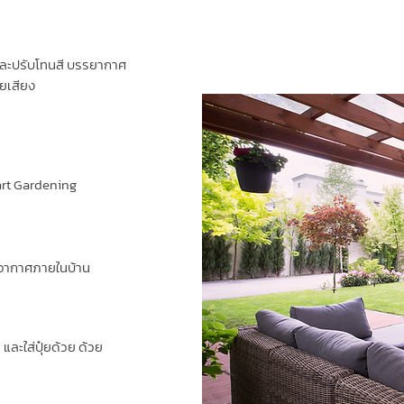
และปรับโทนสี บรรยากาศ
ยเสียง
mart Gardening
อกอากาศภายในบ้าน
ละใส่ปุ๋ยด้วย ด้วย