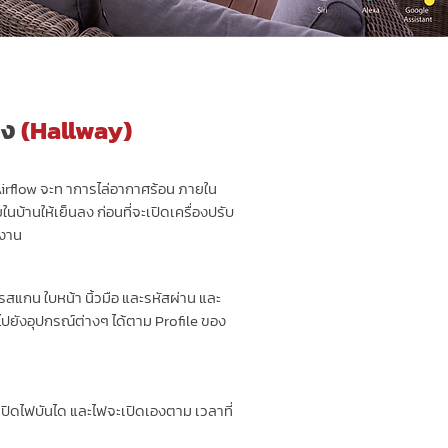
ถง
(Hallway)
 Airflow จะท าการไล่อากาศร้อน ภายใน
นบ้านให้เย็นลง ก่อนที่จะเปิดเครื่องปรับ
งงาน
สแกน ใบหน้า นิ้วมือ และรหัสผ่าน และ
ปยังอุปกรณ์ต่างๆ ได้ตาม Profile ของ
ดเปิดไฟบันได และไฟจะเปิดเองตาม เวลาที่