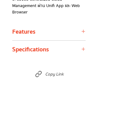
Management ผ่าน Unifi App และ Web
Browser
Features
High Port Density
มีพอร์ต RJ45 จำนวน
Specifications
24 พอร์ต (16 พอร์ตรองรับ PoE+) เพื่อ
การเชื่อมต่อที่หลากหลาย
Power over Ethernet (PoE)
รองรับ PoE+
Management
Ethernet In-Band
(802.3at) พร้อมกำลังไฟรวมสูงสุด 95W
interface
Copy Link
เพื่อการจ่ายไฟให้กับอุปกรณ์ที่เชื่อมต่อ
High Performance
ความสามารถในการส
Networking
(24) GbE RJ45
วิตชิ่งสูงสุด 52 Gbps และการส่งข้อมูลแบบ
interface
ports
ไม่บล็อกสูงสุด 26 Gbps เพื่อประสิทธิภาพ
สูงสุด
nan
(2) 1G SFP ports
Advanced Layer 2 Features
รองรับ
LACP, STP & RSTP, IGMP Snooping,
PoE interface
(16) PoE/PoE+
802.1X Control, MAC-Based ACLs,
(Pins 1, 2+; 3, 6-)
DHCP Snooping, และอื่นๆ เพื่อการจัดการ
เครือข่ายที่มีประสิทธิภาพ
Total non-
26 Gbps