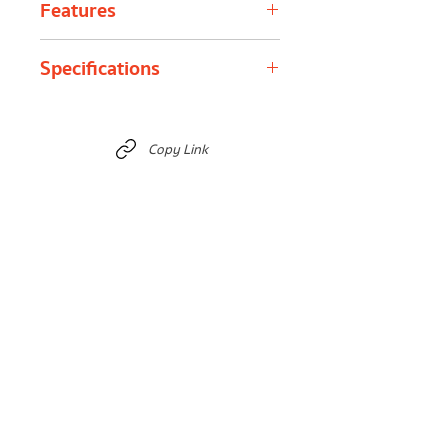
Features
1. เซ็นเซอร์เลเซอร์ตรวจจับฝุ่น PM2.5 ความ
Specifications
แม่นยำสูง 2. จอแสดงผลค่า AQI และ
PM2.5 แบบเรียลไทม์ 3.การเชื่อมต่อ Wi-Fi,
Bluetooth หรือ IoT 4. มีระบบแจ้งเตือน
หัวข้อ
รายละเอียด
คุณภาพอากาศ 5. มีแบตเตอรี่ในตัวหรือ
Copy Link
ไฟฟ้า เพื่อการใช้งานที่สะดวกและต่อเนื่อง
ประเภท
PM2.5, อุณหภูมิ, ความชื้น
การวัด
(บางรุ่นรองรับ PM1.0,
PM10, CO₂, TVOC,
HCHO)
ช่วงการ
0–999 µg/m³ (ความ
วัด
แม่นยำ ±15 µg/m³ หรือ
PM2.5
±15%)
ช่วงการ
–20 ถึง +50 °C (±1–2 °C)
วัด
อุณหภูมิ
ช่วงการ
1–99 %RH (±3–5 %)